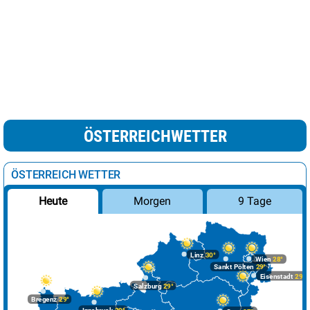
ÖSTERREICHWETTER
ÖSTERREICH WETTER
Morgen
9 Tage
Heute
Linz
30°
Wien
28°
Sankt Pölten
29°
Eisenstadt
29°
Salzburg
29°
Bregenz
29°