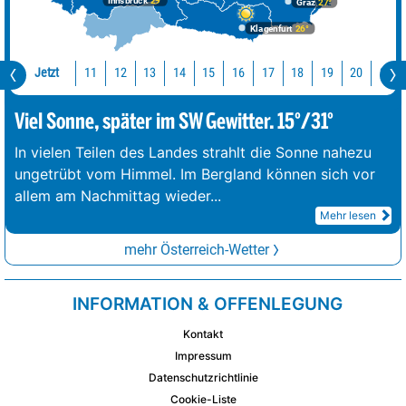
Innsbruck
29°
Graz
27°
Klagenfurt
26°
Jetzt
11
12
13
14
15
16
17
18
19
20
21
Viel Sonne, später im SW Gewitter. 15°/31°
In vielen Teilen des Landes strahlt die Sonne nahezu
ungetrübt vom Himmel. Im Bergland können sich vor
allem am Nachmittag wieder
...
Mehr lesen
mehr Österreich-Wetter
INFORMATION & OFFENLEGUNG
Kontakt
Impressum
Datenschutzrichtlinie
Cookie-Liste