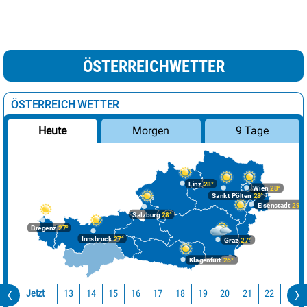
ÖSTERREICHWETTER
ÖSTERREICH WETTER
Morgen
9 Tage
Heute
Linz
28°
Wien
28°
Sankt Pölten
28°
Eisenstadt
29°
Salzburg
28°
Bregenz
27°
Innsbruck
27°
Graz
27°
Klagenfurt
26°
Jetzt
13
14
15
16
17
18
19
20
21
22
23