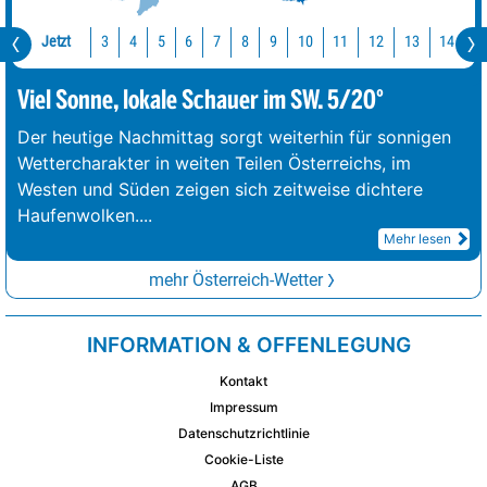
Jetzt
10
11
12
13
14
1
3
4
5
6
7
8
9
Viel Sonne, lokale Schauer im SW. 5/20°
Der heutige Nachmittag sorgt weiterhin für sonnigen
Wettercharakter in weiten Teilen Österreichs, im
Westen und Süden zeigen sich zeitweise dichtere
Haufenwolken.
...
Mehr lesen
mehr Österreich-Wetter
INFORMATION & OFFENLEGUNG
Kontakt
Impressum
Datenschutzrichtlinie
Cookie-Liste
AGB