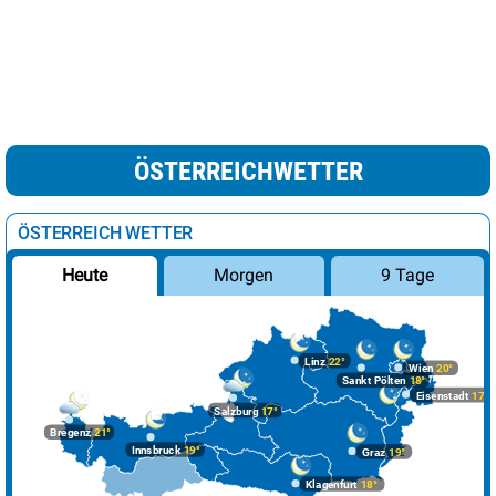
ÖSTERREICHWETTER
ÖSTERREICH WETTER
Morgen
9 Tage
Heute
Linz
22°
Wien
20°
Sankt Pölten
18°
Eisenstadt
17°
Salzburg
17°
Bregenz
21°
Innsbruck
19°
Graz
19°
Klagenfurt
18°