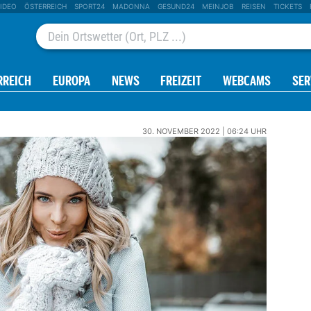
IDEO
ÖSTERREICH
SPORT24
MADONNA
GESUND24
MEINJOB
REISEN
TICKETS
RREICH
EUROPA
NEWS
FREIZEIT
WEBCAMS
SER
30. NOVEMBER 2022 | 06:24 UHR