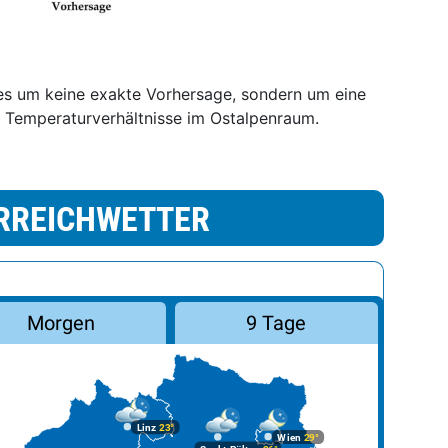
es um keine exakte Vorhersage, sondern um eine
 Temperaturverhältnisse im Ostalpenraum.
RREICHWETTER
Morgen
9 Tage
Linz
23°
Wien
29°