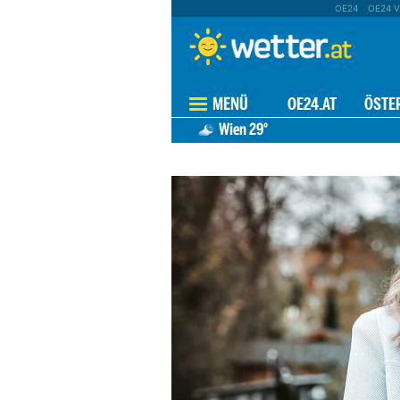
OE24
OE24 V
MENÜ
OE24.AT
ÖSTE
Wien
29°