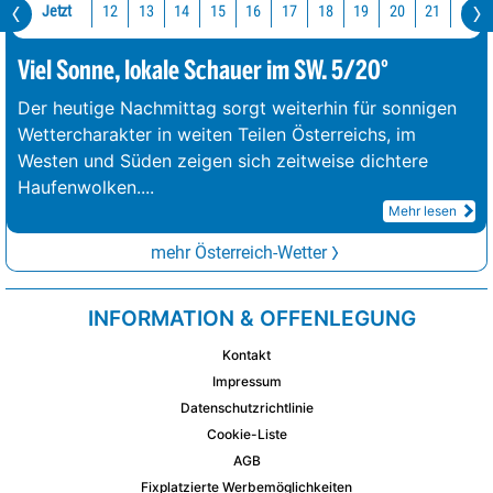
Jetzt
12
13
14
15
16
17
18
19
20
21
22
Viel Sonne, lokale Schauer im SW. 5/20°
Der heutige Nachmittag sorgt weiterhin für sonnigen
Wettercharakter in weiten Teilen Österreichs, im
Westen und Süden zeigen sich zeitweise dichtere
Haufenwolken.
...
Mehr lesen
mehr Österreich-Wetter
INFORMATION & OFFENLEGUNG
Kontakt
Impressum
Datenschutzrichtlinie
Cookie-Liste
AGB
Fixplatzierte Werbemöglichkeiten