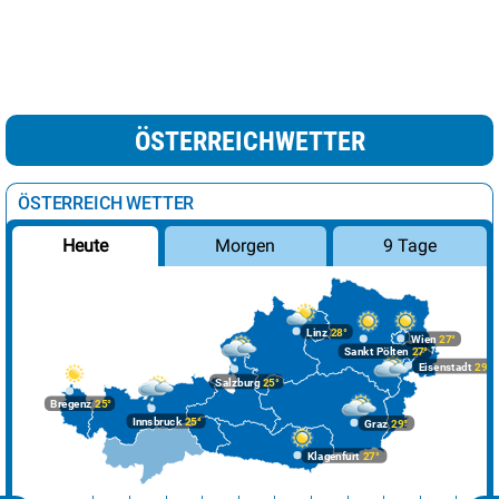
ÖSTERREICHWETTER
ÖSTERREICH WETTER
Morgen
9 Tage
Heute
Linz
28°
Wien
27°
Sankt Pölten
27°
Eisenstadt
29°
Salzburg
25°
Bregenz
25°
Innsbruck
25°
Graz
29°
Klagenfurt
27°