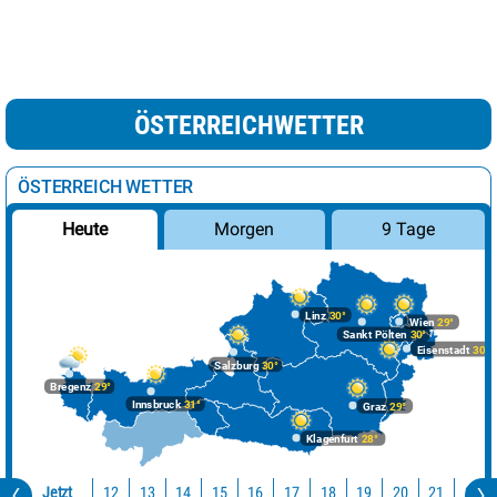
ÖSTERREICHWETTER
ÖSTERREICH WETTER
Morgen
9 Tage
Heute
Linz
30°
Wien
29°
Sankt Pölten
30°
Eisenstadt
30°
Salzburg
30°
Bregenz
29°
Innsbruck
31°
Graz
29°
Klagenfurt
28°
Jetzt
12
13
14
15
16
17
18
19
20
21
22