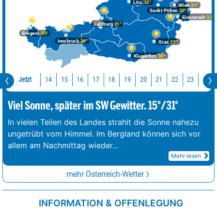
Linz
32°
Wien
31°
Sankt Pölten
32°
Eisenstadt
32°
Salzburg
31°
Bregenz
30°
Innsbruck
34°
Graz
29°
Klagenfurt
30°
Jetzt
14
15
16
17
18
19
20
21
22
23
0
Viel Sonne, später im SW Gewitter. 15°/31°
In vielen Teilen des Landes strahlt die Sonne nahezu
ungetrübt vom Himmel. Im Bergland können sich vor
allem am Nachmittag wieder
...
Mehr lesen
mehr Österreich-Wetter
INFORMATION & OFFENLEGUNG