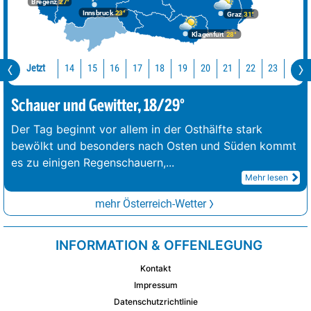
Bregenz
27°
Innsbruck
23°
Graz
31°
Klagenfurt
28°
Jetzt
14
15
16
17
18
19
20
21
22
23
0
Schauer und Gewitter, 18/29°
Der Tag beginnt vor allem in der Osthälfte stark
bewölkt und besonders nach Osten und Süden kommt
es zu einigen Regenschauern,
...
Mehr lesen
mehr Österreich-Wetter
INFORMATION & OFFENLEGUNG
Kontakt
Impressum
Datenschutzrichtlinie