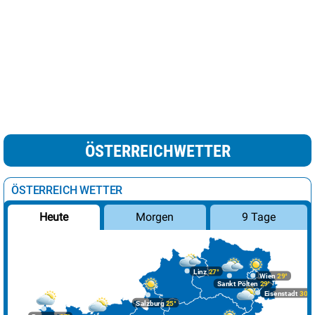
ÖSTERREICHWETTER
ÖSTERREICH WETTER
Morgen
9 Tage
Heute
Linz
27°
Wien
29°
Sankt Pölten
29°
Eisenstadt
30°
Salzburg
25°