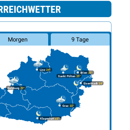
RREICHWETTER
Morgen
9 Tage
Linz
24°
Wien
27°
Sankt Pölten
25°
Eisenstadt
24°
Salzburg
22°
Graz
22°
Klagenfurt
22°