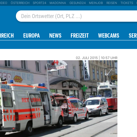
IDEO
ÖSTERREICH
SPORT24
MADONNA
GESUND24
MEINJOB
REISEN
TICKETS
RREICH
EUROPA
NEWS
FREIZEIT
WEBCAMS
SER
02. JULI 2015 | 10:57 UHR