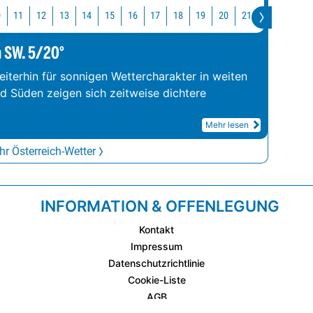
0
11
12
13
14
15
16
17
18
19
20
21
22
23
m SW. 5/20°
iterhin für sonnigen Wettercharakter in weiten
nd Süden zeigen sich zeitweise dichtere
Mehr lesen
r Österreich-Wetter
INFORMATION & OFFENLEGUNG
Kontakt
Impressum
Datenschutzrichtlinie
Cookie-Liste
AGB