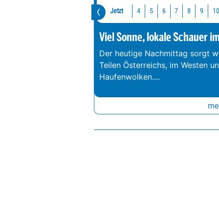
Jetzt
1
4
5
6
7
8
9
Viel Sonne, lokale Schauer i
Der heutige Nachmittag sorgt we
Teilen Österreichs, im Westen u
Haufenwolken.
...
meh