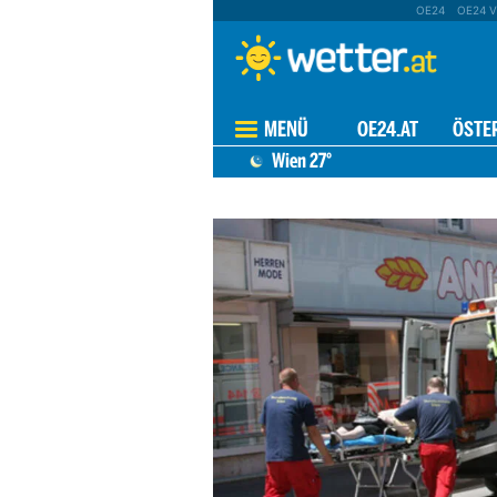
OE24
OE24 V
MENÜ
OE24.AT
ÖSTE
Wien
27°