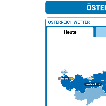
ÖSTE
ÖSTERREICH WETTER
Heute
Bregenz
23°
Innsbruck
18°