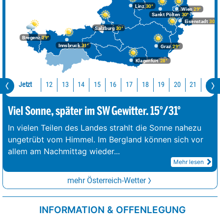
Linz
30°
Wien
29°
Sankt Pölten
30°
Eisenstadt
30°
Salzburg
30°
Bregenz
29°
Innsbruck
31°
Graz
29°
Klagenfurt
28°
Jetzt
12
13
14
15
16
17
18
19
20
21
22
Viel Sonne, später im SW Gewitter. 15°/31°
In vielen Teilen des Landes strahlt die Sonne nahezu
ungetrübt vom Himmel. Im Bergland können sich vor
allem am Nachmittag wieder
...
Mehr lesen
mehr Österreich-Wetter
INFORMATION & OFFENLEGUNG