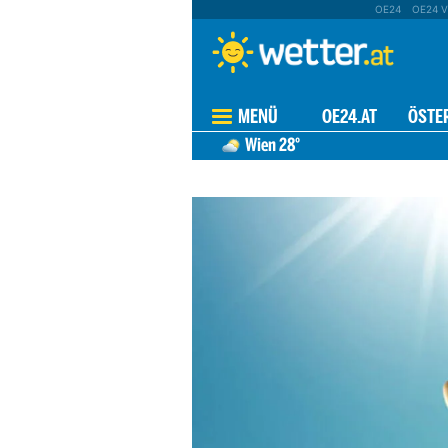
OE24
OE24 V
MENÜ
OE24.AT
ÖSTE
Wien
28°