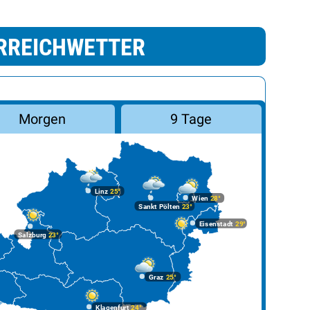
RREICHWETTER
Morgen
9 Tage
Linz
25°
Wien
28°
Sankt Pölten
23°
Eisenstadt
29°
Salzburg
23°
Graz
25°
Klagenfurt
24°