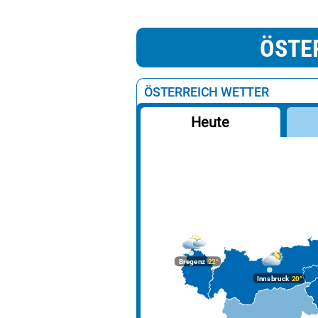
ÖSTE
ÖSTERREICH WETTER
Heute
Bregenz
22°
Innsbruck
20°