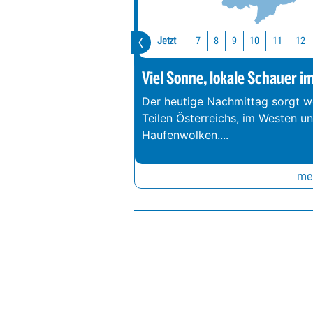
Jetzt
10
11
12
7
8
9
Viel Sonne, lokale Schauer i
Der heutige Nachmittag sorgt we
Teilen Österreichs, im Westen u
Haufenwolken.
...
meh