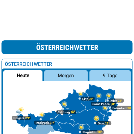
ÖSTERREICHWETTER
ÖSTERREICH WETTER
Morgen
9 Tage
Heute
Linz
30°
Wien
29°
Sankt Pölten
30°
Eisenstadt
30°
Salzburg
30°
Bregenz
29°
Innsbruck
31°
Graz
29°
Klagenfurt
28°