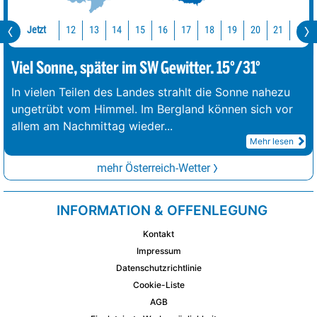
Jetzt
12
13
14
15
16
17
18
19
20
21
22
Viel Sonne, später im SW Gewitter. 15°/31°
In vielen Teilen des Landes strahlt die Sonne nahezu
ungetrübt vom Himmel. Im Bergland können sich vor
allem am Nachmittag wieder
...
Mehr lesen
mehr Österreich-Wetter
INFORMATION & OFFENLEGUNG
Kontakt
Impressum
Datenschutzrichtlinie
Cookie-Liste
AGB