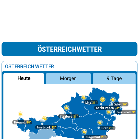
ÖSTERREICHWETTER
ÖSTERREICH WETTER
Morgen
9 Tage
Heute
Linz
31°
Wien
30°
Sankt Pölten
31°
Eisenstadt
31°
Salzburg
31°
Bregenz
30°
Innsbruck
32°
Graz
29°
Klagenfurt
29°