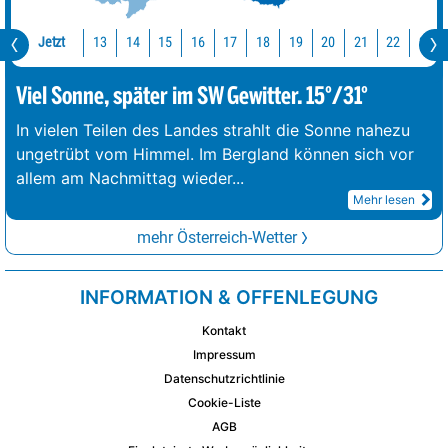
Jetzt
13
14
15
16
17
18
19
20
21
22
23
Viel Sonne, später im SW Gewitter. 15°/31°
In vielen Teilen des Landes strahlt die Sonne nahezu
ungetrübt vom Himmel. Im Bergland können sich vor
allem am Nachmittag wieder
...
Mehr lesen
mehr Österreich-Wetter
INFORMATION & OFFENLEGUNG
Kontakt
Impressum
Datenschutzrichtlinie
Cookie-Liste
AGB