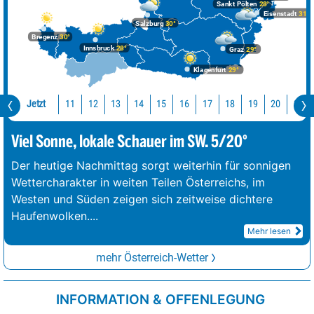
Sankt Pölten
28°
Eisenstadt
31°
Salzburg
30°
Bregenz
30°
Innsbruck
28°
Graz
29°
Klagenfurt
29°
Jetzt
11
12
13
14
15
16
17
18
19
20
21
Viel Sonne, lokale Schauer im SW. 5/20°
Der heutige Nachmittag sorgt weiterhin für sonnigen
Wettercharakter in weiten Teilen Österreichs, im
Westen und Süden zeigen sich zeitweise dichtere
Haufenwolken.
...
Mehr lesen
mehr Österreich-Wetter
INFORMATION & OFFENLEGUNG