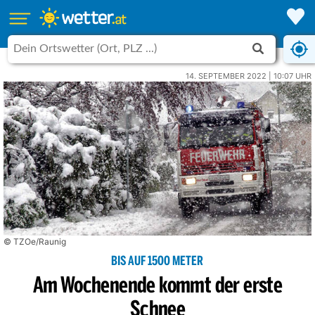
14. SEPTEMBER 2022 | 10:07 UHR
© TZOe/Raunig
BIS AUF 1500 METER
Am Wochenende kommt der erste
Schnee