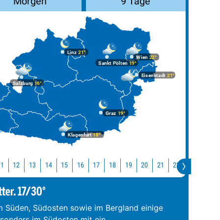
Morgen
9 Tage
Linz
21°
Wien
22°
Sankt Pölten
19°
Eisenstadt
21°
Salzburg
16°
Graz
19°
Klagenfurt
18°
11
12
13
14
15
16
17
18
19
20
21
22
23
0
tter. 17/30°
im Süden, Südosten sowie im Bergland einige
esonders im Südosten mit ein
...