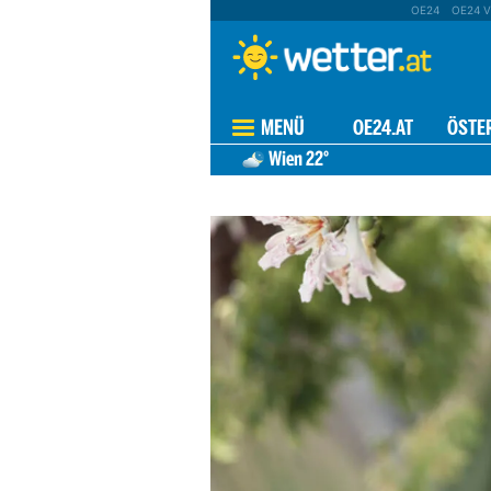
OE24
OE24 V
MENÜ
OE24.AT
ÖSTE
Wien
22°