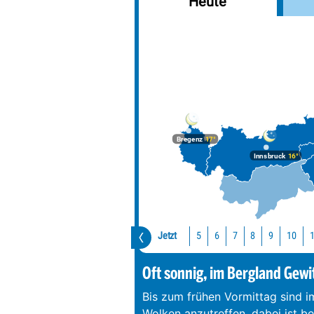
Heute
Bregenz
17°
Innsbruck
16°
Jetzt
10
5
6
7
8
9
Oft sonnig, im Bergland Gewi
Bis zum frühen Vormittag sind 
Wolken anzutreffen, dabei ist b