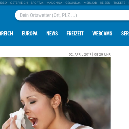
IDEO
ÖSTERREICH
SPORT24
MADONNA
GESUND24
MEINJOB
REISEN
TICKETS
RREICH
EUROPA
NEWS
FREIZEIT
WEBCAMS
SER
02. APRIL 2017 | 08:29 UHR