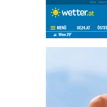
OE24
OE24 V
MENÜ
OE24.AT
ÖSTE
Wien
29°