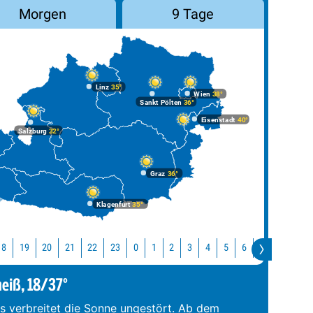
Morgen
9 Tage
Linz
35°
Wien
38°
Sankt Pölten
36°
Eisenstadt
40°
Salzburg
32°
Graz
36°
Klagenfurt
35°
18
19
20
21
22
23
0
1
2
3
4
5
6
7
8
9
heiß, 18/37°
s verbreitet die Sonne ungestört. Ab dem