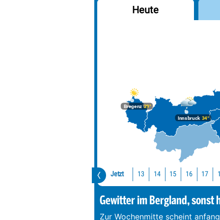
Heute
Bregenz
29°
Innsbruck
34°
Jetzt
13
14
15
16
17
Gewitter im Bergland, sonst 
Zur Wochenmitte scheint anfang