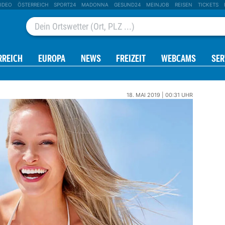
IDEO
ÖSTERREICH
SPORT24
MADONNA
GESUND24
MEINJOB
REISEN
TICKETS
RREICH
EUROPA
NEWS
FREIZEIT
WEBCAMS
SER
18. MAI 2019 | 00:31 UHR