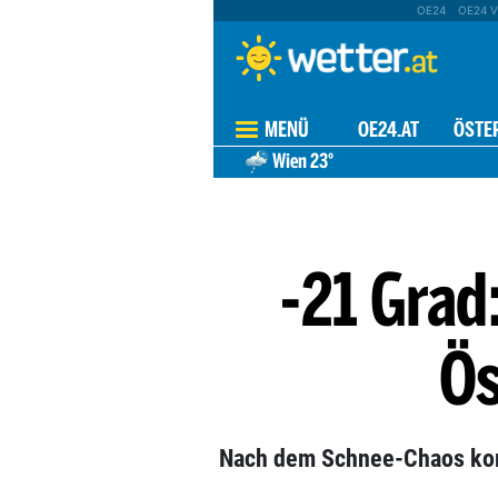
OE24
OE24 V
MENÜ
OE24.AT
ÖSTE
Wien
23°
-21 Grad
Ös
Nach dem Schnee-Chaos kom