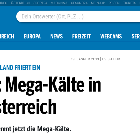
IDEO
ÖSTERREICH
SPORT24
MADONNA
GESUND24
MEINJOB
REISEN
TICKETS
RREICH
EUROPA
NEWS
FREIZEIT
WEBCAMS
SER
19. JÄNNER 2019 | 09:39 UHR
LAND FRIERT EIN
: Mega-Kälte in
terreich
mt jetzt die Mega-Kälte.