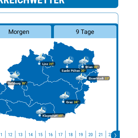
Morgen
9 Tage
Linz
20°
Wien
23°
Sankt Pölten
20°
Eisenstadt
22°
Salzburg
18°
Graz
24°
Klagenfurt
20°
11
12
13
14
15
16
17
18
19
20
21
22
23
0