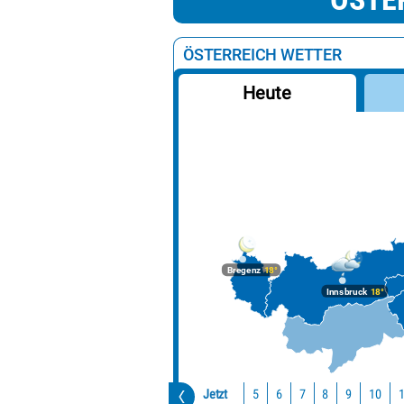
ÖSTERREICH WETTER
Heute
Bregenz
18°
Innsbruck
18°
Jetzt
10
5
6
7
8
9