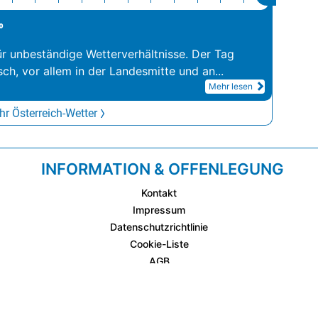
°
ür unbeständige Wetterverhältnisse. Der Tag
sch, vor allem in der Landesmitte und an
...
Mehr lesen
r Österreich-Wetter
INFORMATION & OFFENLEGUNG
Kontakt
Impressum
Datenschutzrichtlinie
Cookie-Liste
AGB
Fixplatzierte Werbemöglichkeiten
AGB für Werbeeinschaltungen
wetter.at Partner (Messstation & WetterCam)