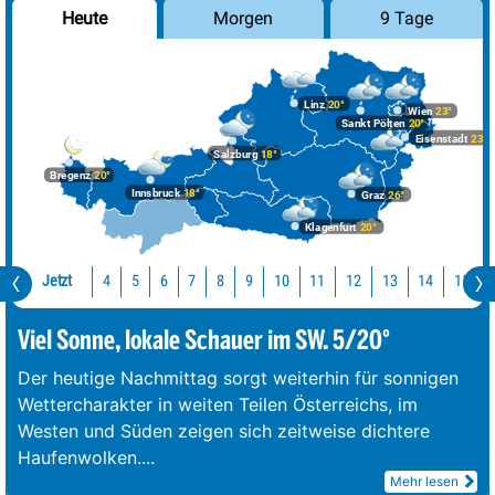
Morgen
9 Tage
Heute
Linz
20°
Wien
23°
Sankt Pölten
20°
Eisenstadt
23°
Salzburg
18°
Bregenz
20°
Innsbruck
18°
Graz
26°
Klagenfurt
20°
Jetzt
10
11
12
13
14
15
4
5
6
7
8
9
Viel Sonne, lokale Schauer im SW. 5/20°
Der heutige Nachmittag sorgt weiterhin für sonnigen
Wettercharakter in weiten Teilen Österreichs, im
Westen und Süden zeigen sich zeitweise dichtere
Haufenwolken.
...
Mehr lesen