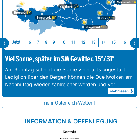
Eisenstadt
18°
Salzburg
17°
Bregenz
19°
Innsbruck
18°
Graz
19°
Klagenfurt
18°
Jetzt
10
11
12
13
14
15
16
17
6
7
8
9
Viel Sonne, später im SW Gewitter. 15°/31°
Am Sonntag scheint die Sonne vielerorts ungestört.
Lediglich über den Bergen können die Quellwolken am
Nachmittag wieder zahlreicher werden und vor
...
Mehr lesen
mehr Österreich-Wetter
INFORMATION & OFFENLEGUNG
Kontakt