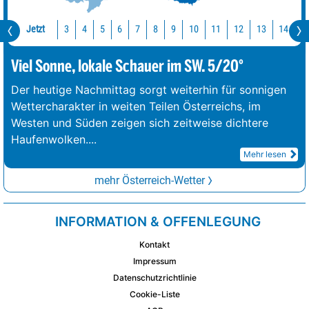
Jetzt
10
11
12
13
14
1
3
4
5
6
7
8
9
Viel Sonne, lokale Schauer im SW. 5/20°
Der heutige Nachmittag sorgt weiterhin für sonnigen
Wettercharakter in weiten Teilen Österreichs, im
Westen und Süden zeigen sich zeitweise dichtere
Haufenwolken.
...
Mehr lesen
mehr Österreich-Wetter
INFORMATION & OFFENLEGUNG
Kontakt
Impressum
Datenschutzrichtlinie
Cookie-Liste