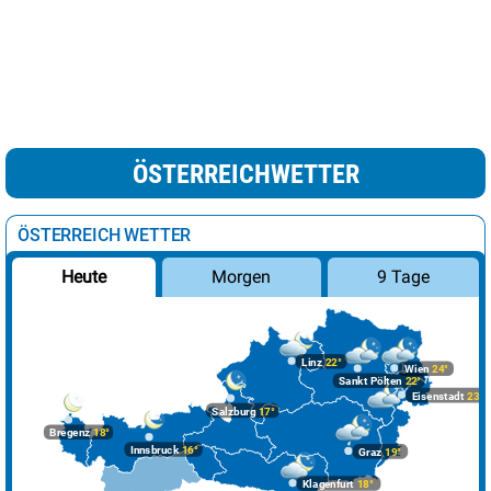
ÖSTERREICHWETTER
ÖSTERREICH WETTER
Morgen
9 Tage
Heute
Linz
22°
Wien
24°
Sankt Pölten
22°
Eisenstadt
23°
Salzburg
17°
Bregenz
18°
Innsbruck
16°
Graz
19°
Klagenfurt
18°