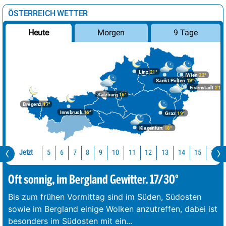
ÖSTERREICH WETTER
Morgen
9 Tage
Heute
Linz
21°
Wien
22°
Sankt Pölten
19°
Eisenstadt
21°
Salzburg
16°
Bregenz
17°
Innsbruck
16°
Graz
19°
Klagenfurt
18°
Jetzt
10
11
12
13
14
15
16
5
6
7
8
9
Oft sonnig, im Bergland Gewitter. 17/30°
Bis zum frühen Vormittag sind im Süden, Südosten
sowie im Bergland einige Wolken anzutreffen, dabei ist
besonders im Südosten mit ein
...