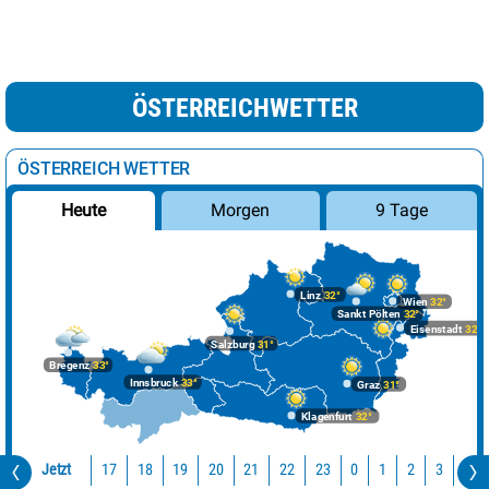
ÖSTERREICHWETTER
ÖSTERREICH WETTER
Morgen
9 Tage
Heute
Linz
32°
Wien
32°
Sankt Pölten
32°
Eisenstadt
32°
Salzburg
31°
Bregenz
33°
Innsbruck
33°
Graz
31°
Klagenfurt
32°
Jetzt
17
18
19
20
21
22
23
0
1
2
3
4