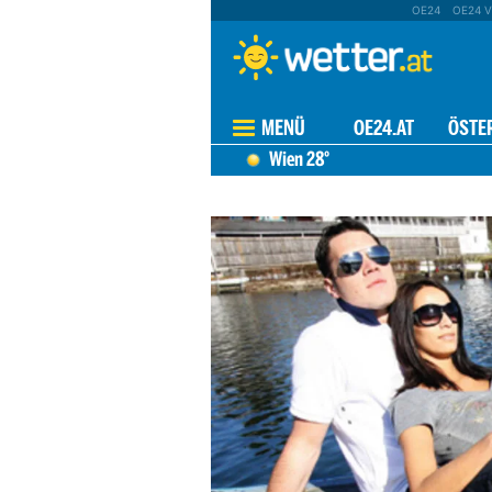
OE24
OE24 V
MENÜ
OE24.AT
ÖSTE
Wien
28°