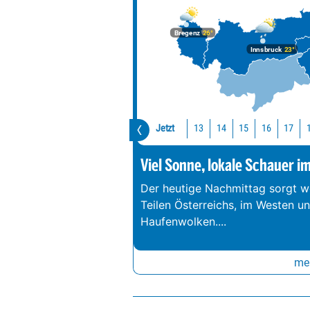
Bregenz
26°
Innsbruck
23°
Jetzt
13
14
15
16
17
Viel Sonne, lokale Schauer i
Der heutige Nachmittag sorgt we
Teilen Österreichs, im Westen u
Haufenwolken.
...
meh