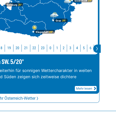
Eisenstadt
29°
Salzburg
25°
Graz
29°
Klagenfurt
28°
18
19
20
21
22
23
0
1
2
3
4
5
6
7
8
9
m SW. 5/20°
iterhin für sonnigen Wettercharakter in weiten
nd Süden zeigen sich zeitweise dichtere
Mehr lesen
r Österreich-Wetter