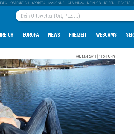
IDEO
ÖSTERREICH
SPORT24
MADONNA
GESUND24
MEINJOB
REISEN
TICKETS
RREICH
EUROPA
NEWS
FREIZEIT
WEBCAMS
SER
05. MAI 2011 | 11:04 UHR