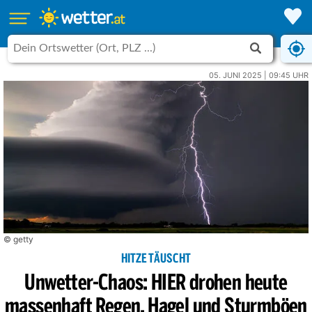
05. JUNI 2025 | 09:45 UHR
© getty
HITZE TÄUSCHT
Unwetter-Chaos: HIER drohen heute
massenhaft Regen, Hagel und Sturmböen