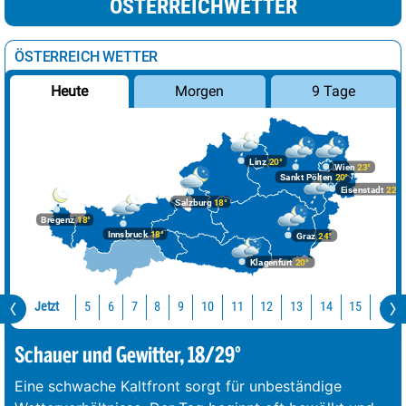
ÖSTERREICHWETTER
ÖSTERREICH WETTER
Morgen
9 Tage
Heute
Linz
20°
Wien
23°
Sankt Pölten
20°
Eisenstadt
22°
Salzburg
18°
Bregenz
18°
Innsbruck
18°
Graz
24°
Klagenfurt
20°
Jetzt
10
11
12
13
14
15
16
5
6
7
8
9
Schauer und Gewitter, 18/29°
Eine schwache Kaltfront sorgt für unbeständige