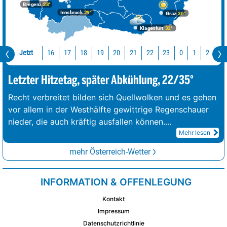
Bregenz
28°
Innsbruck
29°
Graz
36°
Klagenfurt
32°
Jetzt
16
17
18
19
20
21
22
23
0
1
2
3
Letzter Hitzetag, später Abkühlung, 22/35°
Recht verbreitet bilden sich Quellwolken und es gehen
vor allem in der Westhälfte gewittrige Regenschauer
nieder, die auch kräftig ausfallen können.
...
Mehr lesen
mehr Österreich-Wetter
INFORMATION & OFFENLEGUNG
Kontakt
Impressum
Datenschutzrichtlinie