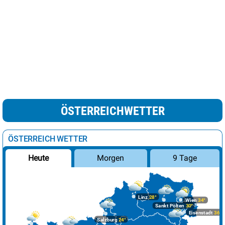
ÖSTERREICHWETTER
ÖSTERREICH WETTER
Morgen
9 Tage
Heute
Linz
28°
Wien
34°
Sankt Pölten
30°
Eisenstadt
36°
Salzburg
24°