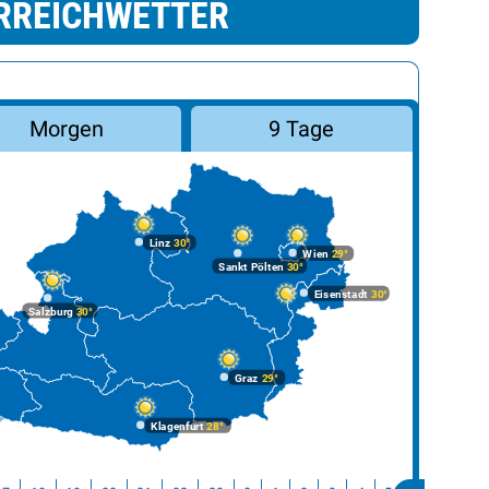
RREICHWETTER
Morgen
9 Tage
Linz
30°
Wien
29°
Sankt Pölten
30°
Eisenstadt
30°
Salzburg
30°
Graz
29°
Klagenfurt
28°