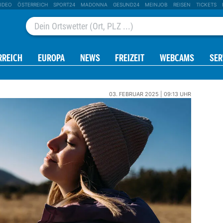
IDEO
ÖSTERREICH
SPORT24
MADONNA
GESUND24
MEINJOB
REISEN
TICKETS
RREICH
EUROPA
NEWS
FREIZEIT
WEBCAMS
SER
03. FEBRUAR 2025 | 09:13 UHR