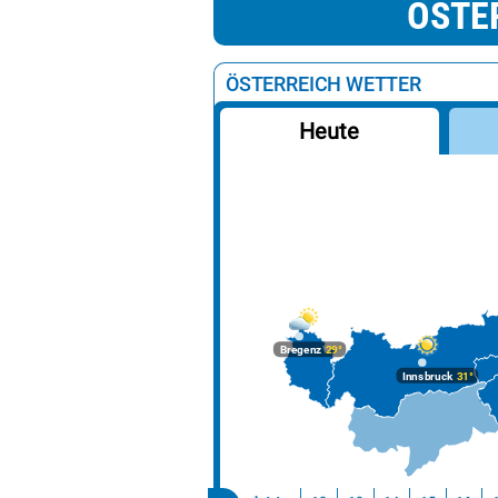
ÖSTE
ÖSTERREICH WETTER
Heute
Bregenz
29°
Innsbruck
31°