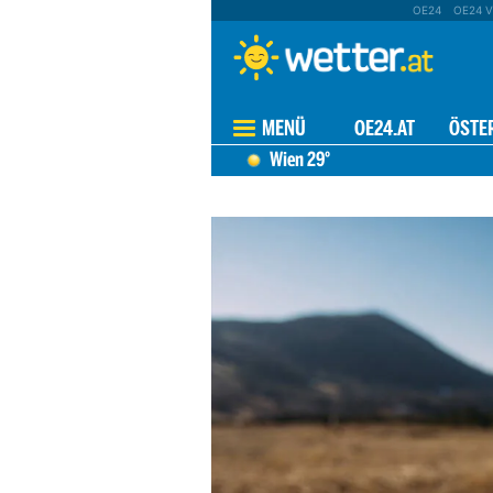
OE24
OE24 V
MENÜ
OE24.AT
ÖSTE
Wien
29°