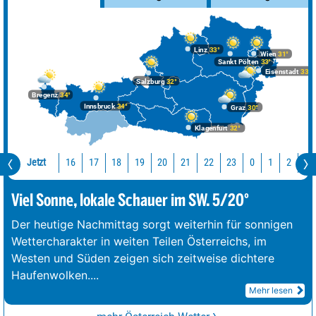
Linz
33°
Wien
31°
Sankt Pölten
33°
Eisenstadt
33°
Salzburg
32°
Bregenz
34°
Innsbruck
34°
Graz
30°
Klagenfurt
32°
Jetzt
16
17
18
19
20
21
22
23
0
1
2
3
Viel Sonne, lokale Schauer im SW. 5/20°
Der heutige Nachmittag sorgt weiterhin für sonnigen
Wettercharakter in weiten Teilen Österreichs, im
Westen und Süden zeigen sich zeitweise dichtere
Haufenwolken.
...
Mehr lesen