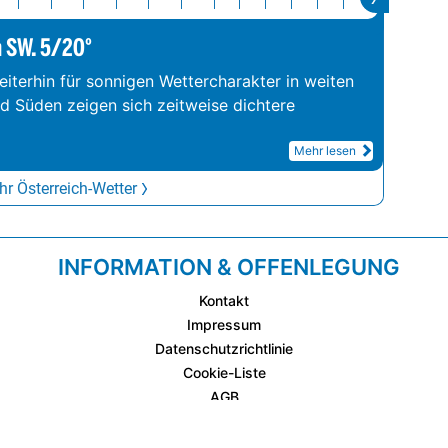
m SW. 5/20°
iterhin für sonnigen Wettercharakter in weiten
nd Süden zeigen sich zeitweise dichtere
Mehr lesen
r Österreich-Wetter
INFORMATION & OFFENLEGUNG
Kontakt
Impressum
Datenschutzrichtlinie
Cookie-Liste
AGB
Fixplatzierte Werbemöglichkeiten
AGB für Werbeeinschaltungen