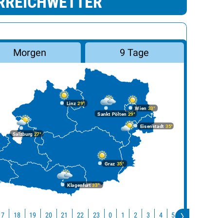
RREICHWETTER
Morgen
9 Tage
Linz
29°
Wien
33°
Sankt Pölten
29°
Eisenstadt
35°
Salzburg
27°
Graz
35°
Klagenfurt
33°
17
18
19
20
21
22
23
0
1
2
3
4
5
6
7
8