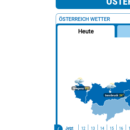
ÖSTE
ÖSTERREICH WETTER
Heute
Bregenz
25°
Innsbruck
24°
Jetzt
12
13
14
15
16