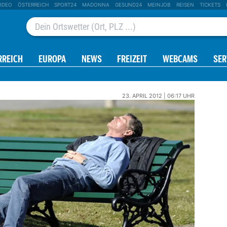
IDEO
ÖSTERREICH
SPORT24
MADONNA
GESUND24
MEINJOB
REISEN
TICKETS
RREICH
EUROPA
NEWS
FREIZEIT
WEBCAMS
SER
23. APRIL 2012 | 06:17 UHR