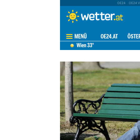
OE24
OE24 V
MENÜ
OE24.AT
ÖSTE
Wien
33°