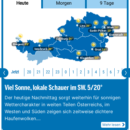
Morgen
9 Tage
Heute
Linz
26°
Wien
26°
Sankt Pölten
25°
Eisenstadt
25°
Salzburg
24°
Bregenz
28°
Innsbruck
26°
Graz
24°
Klagenfurt
24°
Jetzt
20
21
22
23
0
1
2
3
4
5
6
7
8
Viel Sonne, lokale Schauer im SW. 5/20°
Der heutige Nachmittag sorgt weiterhin für sonnigen
Wettercharakter in weiten Teilen Österreichs, im
Westen und Süden zeigen sich zeitweise dichtere
Haufenwolken.
...
Mehr lesen