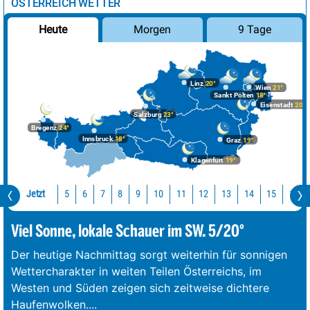
ÖSTERREICH WETTER
Morgen
9 Tage
Heute
Linz
20°
Wien
21°
Sankt Pölten
18°
Eisenstadt
20°
Salzburg
23°
Bregenz
24°
Innsbruck
18°
Graz
19°
Klagenfurt
19°
Jetzt
10
11
12
13
14
15
16
5
6
7
8
9
Viel Sonne, lokale Schauer im SW. 5/20°
Der heutige Nachmittag sorgt weiterhin für sonnigen
Wettercharakter in weiten Teilen Österreichs, im
Westen und Süden zeigen sich zeitweise dichtere
Haufenwolken.
...