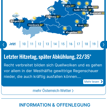
Linz
25°
Wien
32°
Sankt Pölten
28°
Eisenstadt
33°
Salzburg
26°
Bregenz
24°
Innsbruck
26°
Graz
32°
Klagenfurt
29°
Jetzt
10
11
12
13
14
15
16
17
18
19
20
Letzter Hitzetag, später Abkühlung, 22/35°
Recht verbreitet bilden sich Quellwolken und es gehen
vor allem in der Westhälfte gewittrige Regenschauer
nieder, die auch kräftig ausfallen können.
...
Mehr lesen
mehr Österreich-Wetter
INFORMATION & OFFENLEGUNG