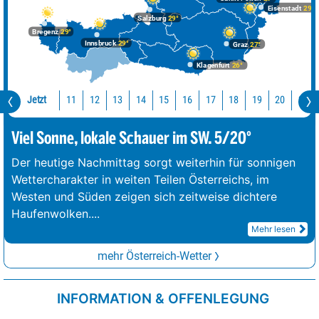
Eisenstadt
29°
Salzburg
29°
Bregenz
29°
Innsbruck
29°
Graz
27°
Klagenfurt
26°
Jetzt
11
12
13
14
15
16
17
18
19
20
21
Viel Sonne, lokale Schauer im SW. 5/20°
Der heutige Nachmittag sorgt weiterhin für sonnigen
Wettercharakter in weiten Teilen Österreichs, im
Westen und Süden zeigen sich zeitweise dichtere
Haufenwolken.
...
Mehr lesen
mehr Österreich-Wetter
INFORMATION & OFFENLEGUNG