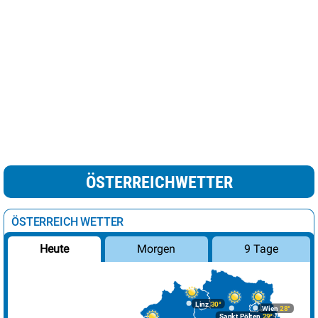
ÖSTERREICHWETTER
ÖSTERREICH WETTER
Morgen
9 Tage
Heute
Linz
30°
Wien
28°
Sankt Pölten
29°