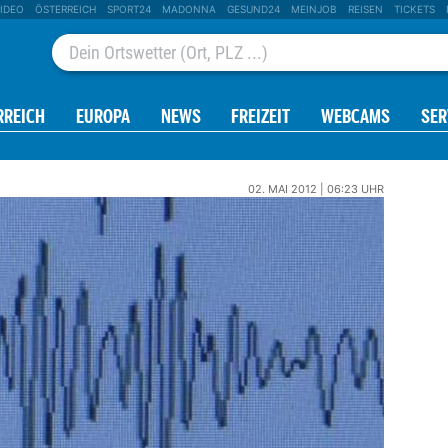
IDEO
ÖSTERREICH
SPORT24
MADONNA
GESUND24
MEINJOB
REISEN
TICKETS
RREICH
EUROPA
NEWS
FREIZEIT
WEBCAMS
SER
02. MAI 2012 | 06:23 UHR