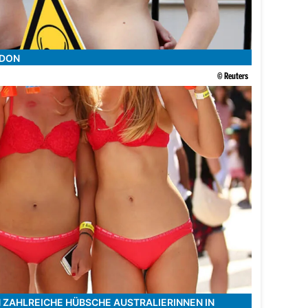
NDON
© Reuters
N ZAHLREICHE HÜBSCHE AUSTRALIERINNEN IN