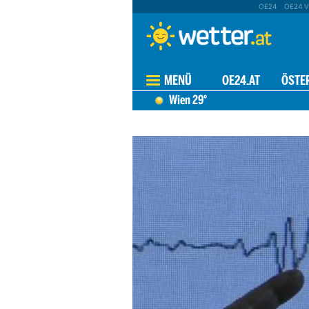
OE24
OE24 V
MENÜ
OE24.AT
ÖSTE
Wien
29°