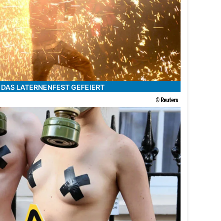
 DAS LATERNENFEST GEFEIERT
© Reuters