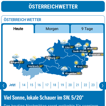
ÖSTERREICHWETTER
ÖSTERREICH WETTER
Morgen
9 Tage
Heute
Linz
30°
Wien
34°
Sankt Pölten
28°
Eisenstadt
36°
Salzburg
27°
Bregenz
25°
Innsbruck
24°
Graz
37°
Klagenfurt
34°
Jetzt
14
15
16
17
18
19
20
21
22
23
0
Viel Sonne, lokale Schauer im SW. 5/20°
Der heutige Nachmittag sorgt weiterhin für sonnigen