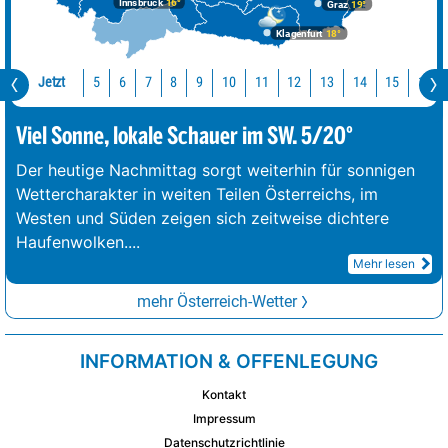
Innsbruck
16°
Graz
19°
Klagenfurt
18°
Jetzt
10
11
12
13
14
15
16
5
6
7
8
9
Viel Sonne, lokale Schauer im SW. 5/20°
Der heutige Nachmittag sorgt weiterhin für sonnigen
Wettercharakter in weiten Teilen Österreichs, im
Westen und Süden zeigen sich zeitweise dichtere
Haufenwolken.
...
Mehr lesen
mehr Österreich-Wetter
INFORMATION & OFFENLEGUNG
Kontakt
Impressum
Datenschutzrichtlinie