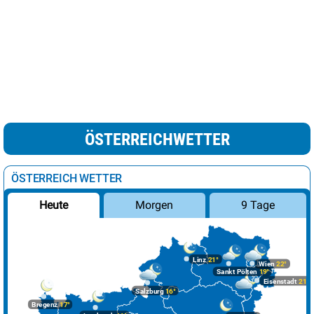
ÖSTERREICHWETTER
ÖSTERREICH WETTER
Morgen
9 Tage
Heute
Linz
21°
Wien
22°
Sankt Pölten
19°
Eisenstadt
21°
Salzburg
16°
Bregenz
17°