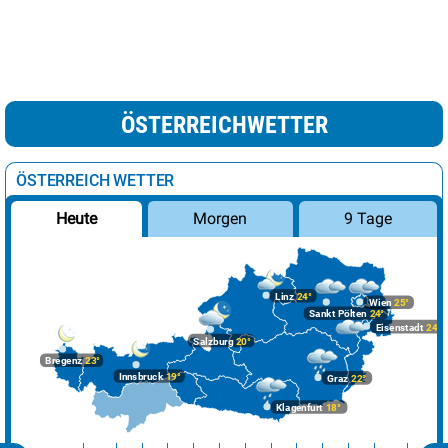
ÖSTERREICHWETTER
ÖSTERREICH WETTER
Morgen
9 Tage
Heute
Linz
24°
Wien
25°
Sankt Pölten
24°
Eisenstadt
24°
Salzburg
20°
Bregenz
23°
Innsbruck
19°
Graz
22°
Klagenfurt
18°