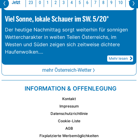
Jetzt
23
10
11
0
1
2
3
4
5
6
7
8
9
Viel Sonne, lokale Schauer im SW. 5/20°
Der heutige Nachmittag sorgt weiterhin für sonnigen
Wettercharakter in weiten Teilen Österreichs, im
Westen und Süden zeigen sich zeitweise dichtere
Haufenwolken.
...
Mehr lesen
mehr Österreich-Wetter
INFORMATION & OFFENLEGUNG
Kontakt
Impressum
Datenschutzrichtlinie
Cookie-Liste
AGB
Fixplatzierte Werbemöglichkeiten