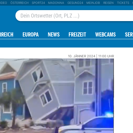
IDEO
ÖSTERREICH
SPORT24
MADONNA
GESUND24
MEINJOB
REISEN
TICKETS
RREICH
EUROPA
NEWS
FREIZEIT
WEBCAMS
SER
10. JÄNNER 2024 | 11:00 UHR