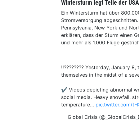
Wintersturm legt Teile der US
Ein Wintersturm hat über 800.0
Stromversorgung abgeschnitten. 
Pennsylvania, New York und Nor
erklären, dass der Sturm einen Gr
und mehr als 1.000 Flüge gestric
‼️???????? Yesterday, January 8, 
themselves in the midst of a se
✔️ Videos depicting abnormal we
social media. Heavy snowfall, st
temperature…
pic.twitter.com/
— Global Crisis (@_GlobalCrisis_