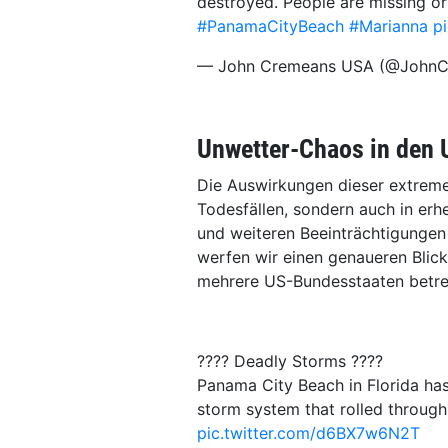
destroyed. People are missing or
#PanamaCityBeach
#Marianna
p
— John Cremeans USA (@John
Unwetter-Chaos in den
Die Auswirkungen dieser extremen
Todesfällen, sondern auch in er
und weiteren Beeinträchtigungen 
werfen wir einen genaueren Blick
mehrere US-Bundesstaaten betre
???? Deadly Storms ????
Panama City Beach in Florida has
storm system that rolled through
pic.twitter.com/d6BX7w6N2T