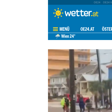
OE24
OE24 V
MENÜ
OE24.AT
ÖSTE
Wien
24°