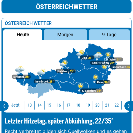
ÖSTERREICHWETTER
ÖSTERREICH WETTER
Morgen
9 Tage
Heute
Linz
31°
Wien
34°
Sankt Pölten
29°
Eisenstadt
35°
Salzburg
27°
Bregenz
26°
Innsbruck
23°
Graz
36°
Klagenfurt
34°
Jetzt
13
14
15
16
17
18
19
20
21
22
23
Letzter Hitzetag, später Abkühlung, 22/35°
Recht verbreitet bilden sich Quellwolken und es gehen