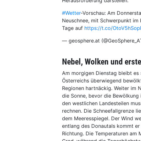
Herausforderung darstellen.
#Wetter
-Vorschau: Am Donnerstag
Neuschnee, mit Schwerpunkt im B
Tage auf
https://t.co/OtoV5hSo
— geosphere.at (@GeoSphere_A
Nebel, Wolken und erst
Am morgigen Dienstag bleibt es
Österreichs überwiegend bewölkt
Regionen hartnäckig. Weiter im 
die Sonne, bevor die Bewölkung 
den westlichen Landesteilen mus
rechnen. Die Schneefallgrenze li
dem Meeresspiegel. Der Wind we
entlang des Donautals kommt er s
Richtung. Die Temperaturen am M