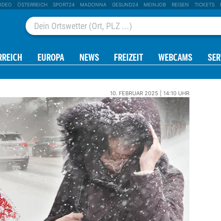
IDEO
ÖSTERREICH
SPORT24
MADONNA
GESUND24
MEINJOB
REISEN
TICKETS
RREICH
EUROPA
NEWS
FREIZEIT
WEBCAMS
SER
10. FEBRUAR 2025 | 14:10 UHR