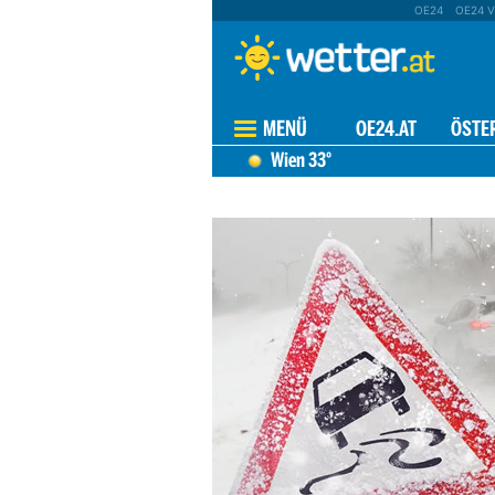
OE24
OE24 V
MENÜ
OE24.AT
ÖSTE
Wien
33°