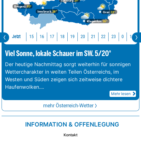
Salzburg
29°
Bregenz
30°
Innsbruck
28°
Graz
28°
Klagenfurt
26°
Jetzt
15
16
17
18
19
20
21
22
23
0
1
2
Viel Sonne, lokale Schauer im SW. 5/20°
Der heutige Nachmittag sorgt weiterhin für sonnigen
Wettercharakter in weiten Teilen Österreichs, im
Westen und Süden zeigen sich zeitweise dichtere
Haufenwolken.
...
Mehr lesen
mehr Österreich-Wetter
INFORMATION & OFFENLEGUNG
Kontakt