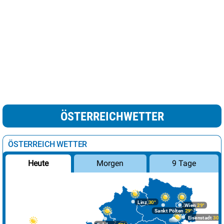
ÖSTERREICHWETTER
ÖSTERREICH WETTER
Morgen
9 Tage
Heute
Linz
30°
Wien
29°
Sankt Pölten
29°
Eisenstadt
30°