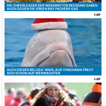
DIE CHEERLEADER DER WASHINGTON REDSKINS GABEN
AUCH GEGEN DIE GREEN BAY PACKERS GAS
© AFP
AUCH DIESER BELUGA-WAHL AUS YOKOHAMA FREUT
SICH SCHON AUF WEIHNACHTEN
© AFP