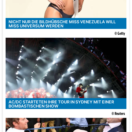
NICHT NUR DIE BILDHÜBSCHE MISS VENEZUELA WILL
MISS UNIVERSUM WERDEN
© Getty
AC/DC STARTETEN IHRE TOUR IN SYDNEY MIT EINER
BOMBASTISCHEN SHOW
© Reuters