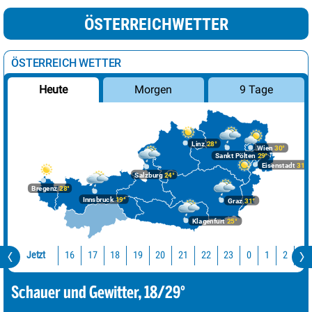
ÖSTERREICHWETTER
ÖSTERREICH WETTER
Morgen
9 Tage
Heute
Linz
28°
Wien
30°
Sankt Pölten
29°
Eisenstadt
31°
Salzburg
24°
Bregenz
28°
Innsbruck
19°
Graz
31°
Klagenfurt
25°
Jetzt
16
17
18
19
20
21
22
23
0
1
2
3
Schauer und Gewitter, 18/29°