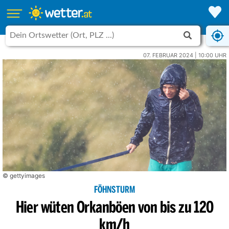
07. FEBRUAR 2024 | 10:00 UHR
© gettyimages
FÖHNSTURM
Hier wüten Orkanböen von bis zu 120
km/h