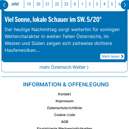
Jetzt
19
20
21
22
23
0
1
2
3
4
5
6
7
Viel Sonne, lokale Schauer im SW. 5/20°
Der heutige Nachmittag sorgt weiterhin für sonnigen
Wettercharakter in weiten Teilen Österreichs, im
Westen und Süden zeigen sich zeitweise dichtere
Haufenwolken.
...
Mehr lesen
mehr Österreich-Wetter
INFORMATION & OFFENLEGUNG
Kontakt
Impressum
Datenschutzrichtlinie
Cookie-Liste
AGB
Fixplatzierte Werbemöglichkeiten