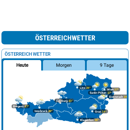
ÖSTERREICHWETTER
ÖSTERREICH WETTER
Morgen
9 Tage
Heute
Linz
26°
Wien
27°
Sankt Pölten
27°
Eisenstadt
28°
Salzburg
23°
Bregenz
27°
Innsbruck
20°
Graz
24°
Klagenfurt
28°