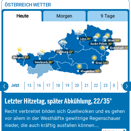
ÖSTERREICH WETTER
Morgen
9 Tage
Heute
Linz
26°
Wien
34°
Sankt Pölten
30°
Eisenstadt
36°
Salzburg
23°
Bregenz
26°
Innsbruck
25°
Graz
36°
Klagenfurt
33°
Jetzt
15
16
17
18
19
20
21
22
23
0
1
2
Letzter Hitzetag, später Abkühlung, 22/35°
Recht verbreitet bilden sich Quellwolken und es gehen
vor allem in der Westhälfte gewittrige Regenschauer
nieder, die auch kräftig ausfallen können.
...