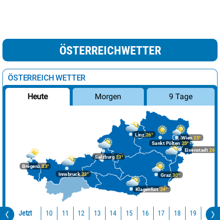
ÖSTERREICHWETTER
ÖSTERREICH WETTER
Morgen
9 Tage
Heute
Linz
26°
Wien
25°
Sankt Pölten
25°
Eisenstadt
26°
Salzburg
23°
Bregenz
23°
Innsbruck
23°
Graz
30°
Klagenfurt
24°
Jetzt
10
11
12
13
14
15
16
17
18
19
20