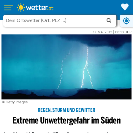
17. MAI 2013 | 08:18 UHR
© Getty Images
REGEN, STURM UND GEWITTER
Extreme Unwettergefahr im Süden