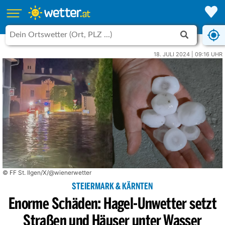
18. JULI 2024 | 09:16 UHR
© FF St. Ilgen/X/@wienerwetter
STEIERMARK & KÄRNTEN
Enorme Schäden: Hagel-Unwetter setzt
Straßen und Häuser unter Wasser