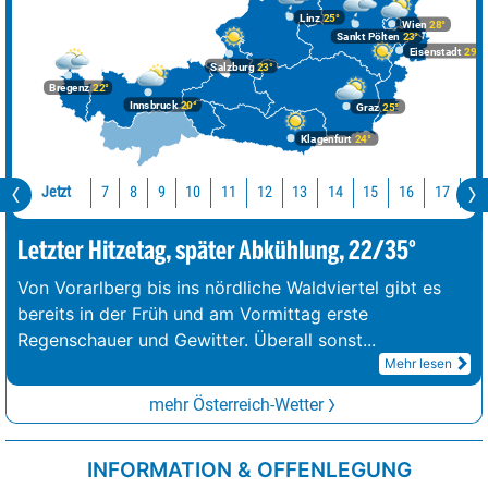
Linz
25°
Wien
28°
Sankt Pölten
23°
Eisenstadt
29°
Salzburg
23°
Bregenz
22°
Innsbruck
20°
Graz
25°
Klagenfurt
24°
Jetzt
10
11
12
13
14
15
16
17
18
7
8
9
Letzter Hitzetag, später Abkühlung, 22/35°
Von Vorarlberg bis ins nördliche Waldviertel gibt es
bereits in der Früh und am Vormittag erste
Regenschauer und Gewitter. Überall sonst
...
Mehr lesen
mehr Österreich-Wetter
INFORMATION & OFFENLEGUNG