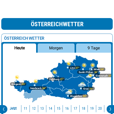
ÖSTERREICHWETTER
ÖSTERREICH WETTER
Morgen
9 Tage
Heute
Linz
27°
Wien
26°
Sankt Pölten
26°
Eisenstadt
27°
Salzburg
27°
Bregenz
26°
Innsbruck
24°
Graz
26°
Klagenfurt
24°
Jetzt
11
12
13
14
15
16
17
18
19
20
21