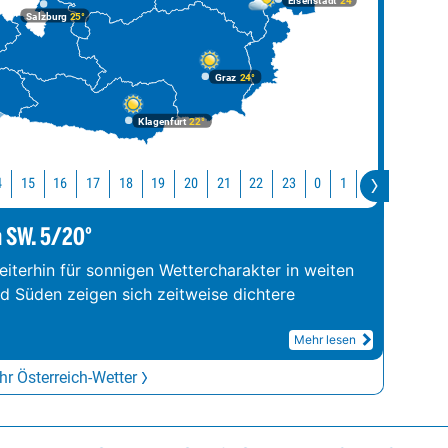
Eisenstadt
24°
Salzburg
25°
Graz
24°
Klagenfurt
22°
4
15
16
17
18
19
20
21
22
23
0
1
2
3
4
m SW. 5/20°
iterhin für sonnigen Wettercharakter in weiten
nd Süden zeigen sich zeitweise dichtere
Mehr lesen
r Österreich-Wetter