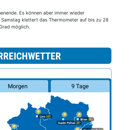
henende. Es können aber immer wieder
 Samstag klettert das Thermometer auf bis zu 28
Grad möglich.
RREICHWETTER
Morgen
9 Tage
Linz
25°
Wien
25°
Sankt Pölten
23°