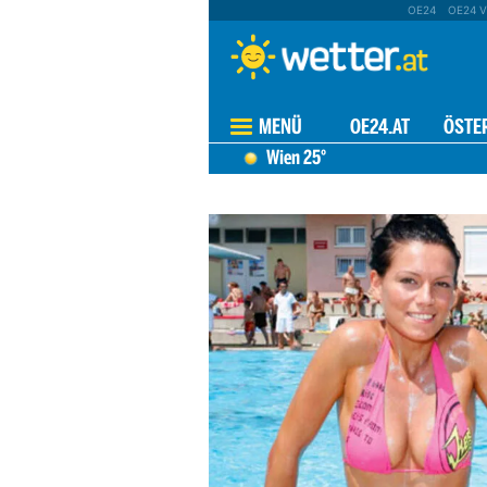
OE24
OE24 V
MENÜ
OE24.AT
ÖSTE
Wien
25°