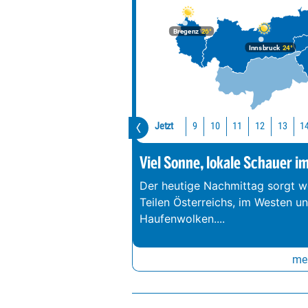
Bregenz
26°
Innsbruck
24°
Jetzt
10
11
12
13
1
9
Viel Sonne, lokale Schauer i
Der heutige Nachmittag sorgt we
Teilen Österreichs, im Westen u
Haufenwolken.
...
meh