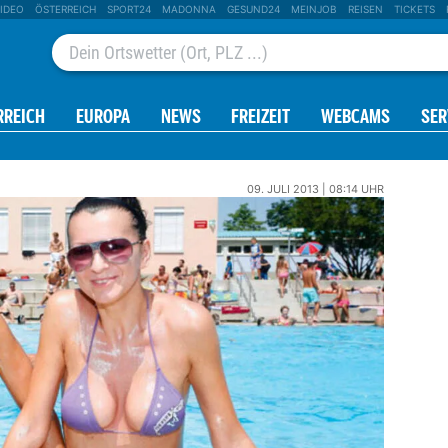
IDEO
ÖSTERREICH
SPORT24
MADONNA
GESUND24
MEINJOB
REISEN
TICKETS
RREICH
EUROPA
NEWS
FREIZEIT
WEBCAMS
SER
09. JULI 2013 | 08:14 UHR