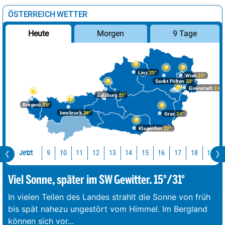
ÖSTERREICH WETTER
Morgen
9 Tage
Heute
Linz
25°
Wien
25°
Sankt Pölten
23°
Eisenstadt
24°
Salzburg
25°
Bregenz
26°
Innsbruck
24°
Graz
24°
Klagenfurt
22°
Jetzt
10
11
12
13
14
15
16
17
18
19
9
Viel Sonne, später im SW Gewitter. 15°/31°
In vielen Teilen des Landes strahlt die Sonne von früh
bis spät nahezu ungestört vom Himmel. Im Bergland
können sich vor
...