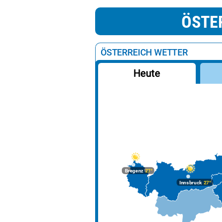
ÖSTE
ÖSTERREICH WETTER
Heute
Bregenz
27°
Innsbruck
27°