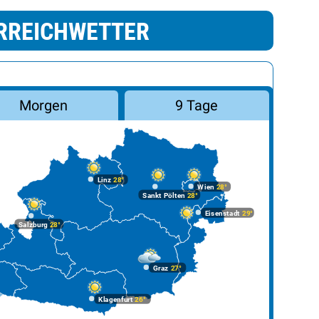
RREICHWETTER
Morgen
9 Tage
Linz
28°
Wien
28°
Sankt Pölten
28°
Eisenstadt
29°
Salzburg
28°
Graz
27°
Klagenfurt
26°