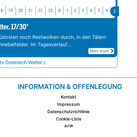
18
19
20
21
22
23
0
1
2
3
4
5
6
7
8
9
tter. 17/30°
üdosten noch Restwolken durch, in den Tälern
hnebelfelder. Im Tagesverlauf
...
Mehr lesen
r Österreich-Wetter
INFORMATION & OFFENLEGUNG
Kontakt
Impressum
Datenschutzrichtlinie
Cookie-Liste
AGB
Fixplatzierte Werbemöglichkeiten