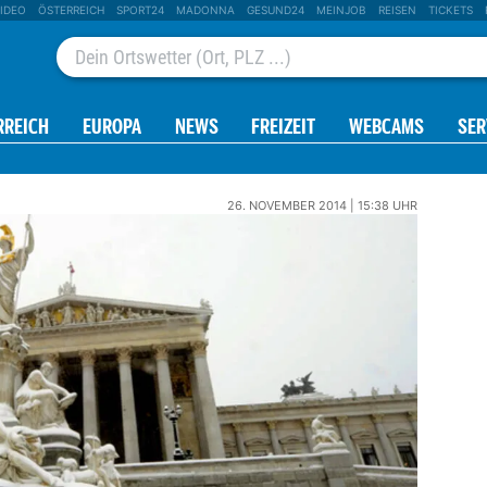
IDEO
ÖSTERREICH
SPORT24
MADONNA
GESUND24
MEINJOB
REISEN
TICKETS
RREICH
EUROPA
NEWS
FREIZEIT
WEBCAMS
SER
26. NOVEMBER 2014 | 15:38 UHR