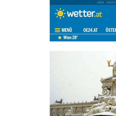
OE24
OE24 V
MENÜ
OE24.AT
ÖSTE
Wien
28°