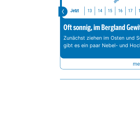
Jetzt
13
14
15
16
17
Oft sonnig, im Bergland Gewi
Zunächst ziehen im Osten und S
gibt es ein paar Nebel- und Hoc
meh